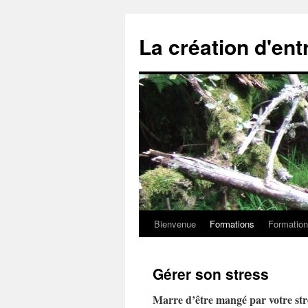
La création d'ent
Bienvenue
Formations
Formation
Aller
au
Gérer son stress
contenu
Marre d’être mangé par votre str