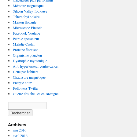
Calculateur plus performant
Mémoire magnétique
Silicon Valley Toulouse
Tchernobyl solaire
Maison flottante
Microscope Einstein
Facebook Youtube
Pétrole apesanteur
Maladie Crohn
Protéine floraison
Organisme plancton
Dystrophie myotonique
Anti hypertenseur contre cancer
Dette par habitant
Chaussure magnétique
Energie noire
Followers Twitter
Guerre des abeilles en Bretagne
Archives
mai 2016
avril 2016