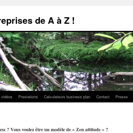
reprises de A à Z !
 vidéos
Prestations
Calculateurs business plan
Contact
Presse
ess ? Vous voulez être un modèle de « Zen attitude « ?