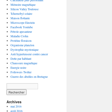
Calculateur plus performant
Mémoire magnétique
Silicon Valley Toulouse
Tchernobyl solaire
Maison flottante
Microscope Einstein
Facebook Youtube
Pétrole apesanteur
Maladie Crohn
Protéine floraison
Organisme plancton
Dystrophie myotonique
Anti hypertenseur contre cancer
Dette par habitant
Chaussure magnétique
Energie noire
Followers Twitter
Guerre des abeilles en Bretagne
Archives
mai 2016
avril 2016