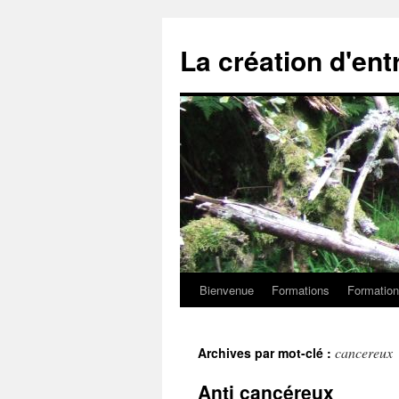
La création d'ent
Bienvenue
Formations
Formation
Aller
au
cancereux
Archives par mot-clé :
contenu
Anti cancéreux