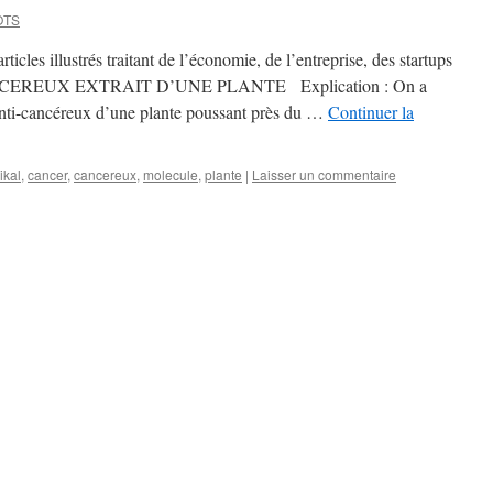
OTS
cles illustrés traitant de l’économie, de l’entreprise, des startups
CANCEREUX EXTRAIT D’UNE PLANTE Explication : On a
 anti-cancéreux d’une plante poussant près du …
Continuer la
ikal
,
cancer
,
cancereux
,
molecule
,
plante
|
Laisser un commentaire